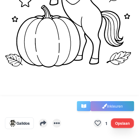
Inkleuren
1
Galidos
Opslaan