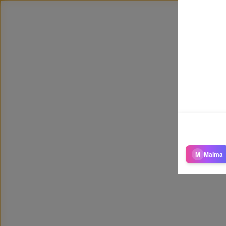
M
Maima