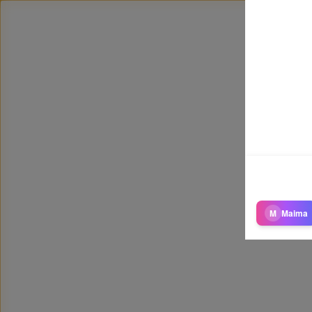
M
Maima