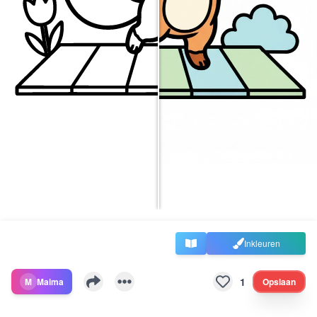
Inkleuren
1
M
Maima
Opslaan