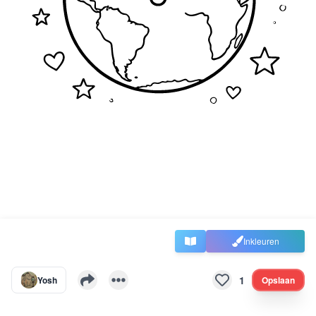
Inkleuren
1
Yosh
Opslaan