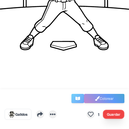
Colorear
1
Galidos
Guardar