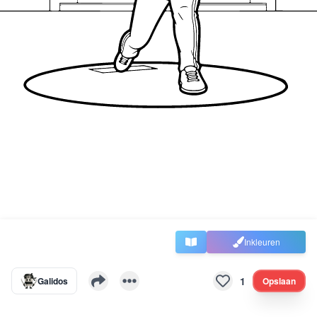
Inkleuren
1
Galidos
Opslaan