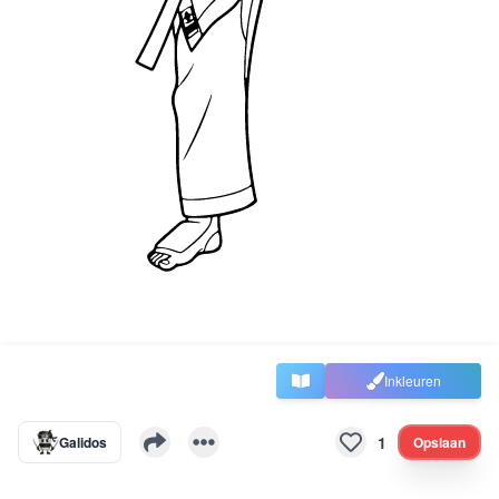
Inkleuren
1
Galidos
Opslaan