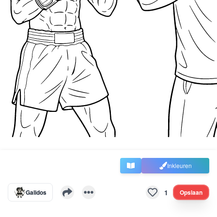
Inkleuren
1
Galidos
Opslaan