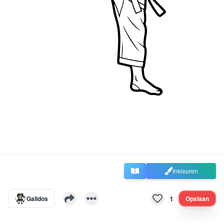
Inkleuren
1
Galidos
Opslaan