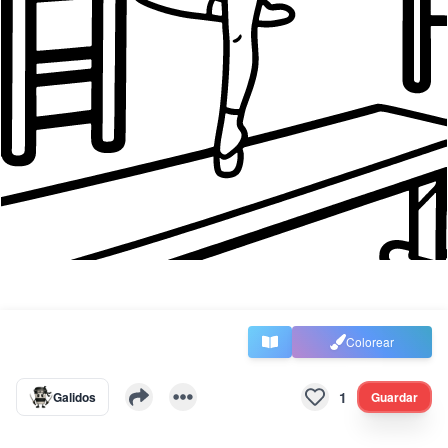
Colorear
1
Galidos
Guardar