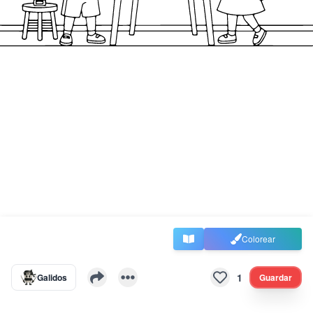
Colorear
1
Galidos
Guardar