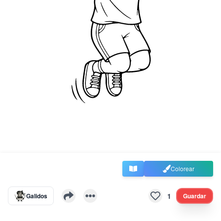
Colorear
1
Galidos
Guardar