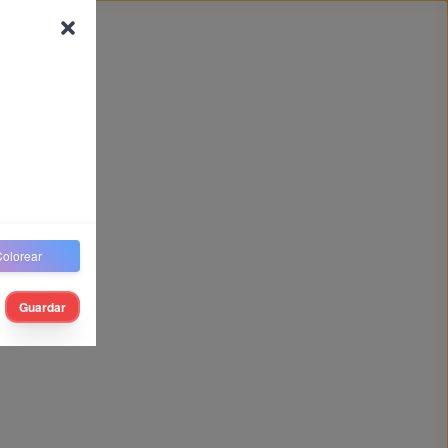
olorear
Guardar