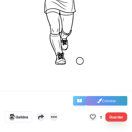
Colorear
1
Galidos
Guardar