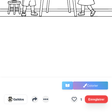
Colorier
1
Galidos
Enregistrer