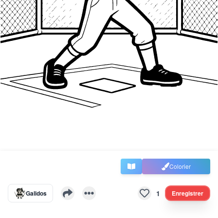
Colorier
1
Galidos
Enregistrer