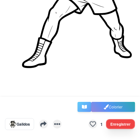
Colorier
1
Galidos
Enregistrer