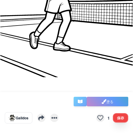
塗る
1
Galidos
保存