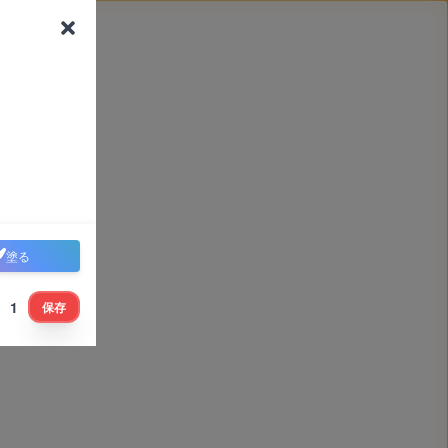
塗る
1
保存