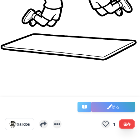
塗る
1
Galidos
保存