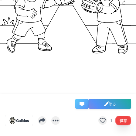
塗る
1
Galidos
保存