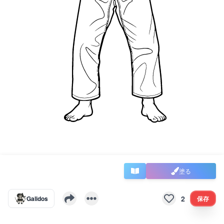
塗る
2
Galidos
保存