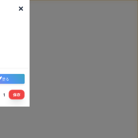
塗る
1
保存