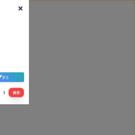
塗る
1
保存