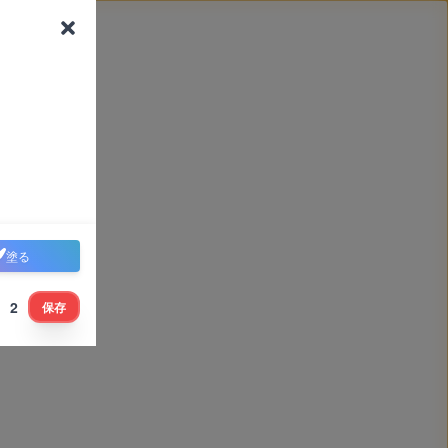
塗る
2
保存