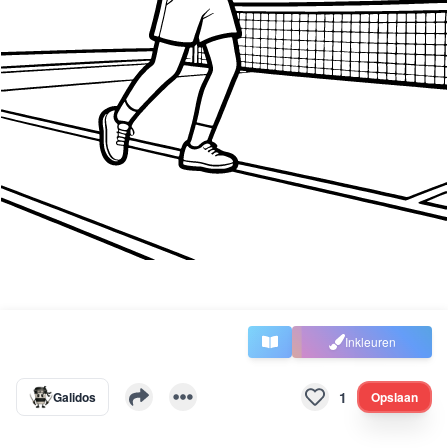
Inkleuren
1
Galidos
Opslaan