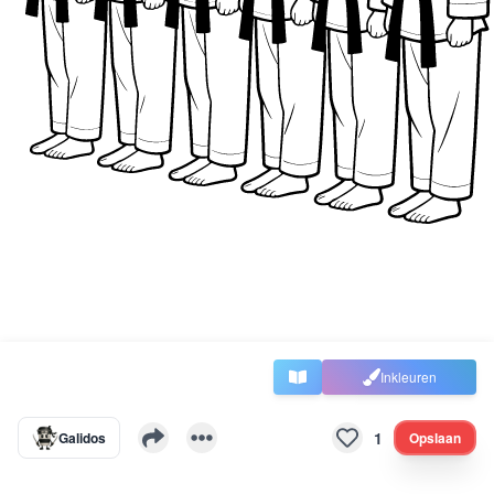
Inkleuren
1
Galidos
Opslaan