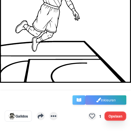
Inkleuren
1
Galidos
Opslaan