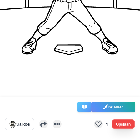
Inkleuren
1
Galidos
Opslaan