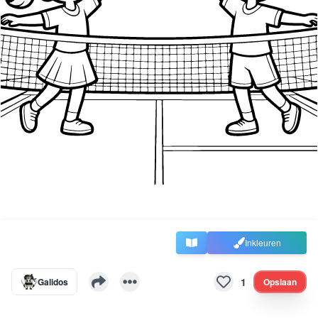
Inkleuren
1
Galidos
Opslaan