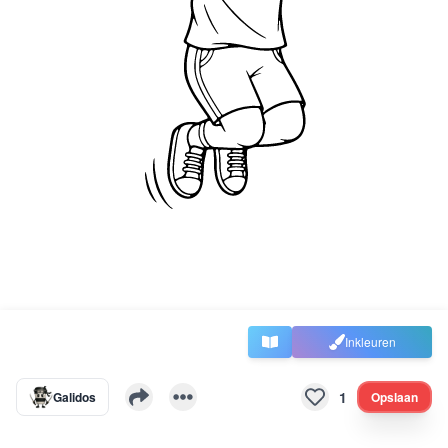
Inkleuren
1
Galidos
Opslaan