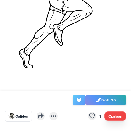
Inkleuren
1
Galidos
Opslaan