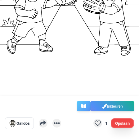
Inkleuren
1
Galidos
Opslaan