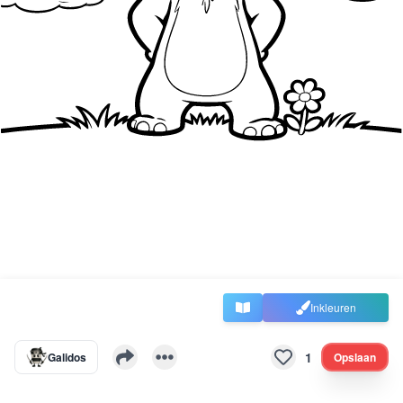
Inkleuren
1
Galidos
Opslaan