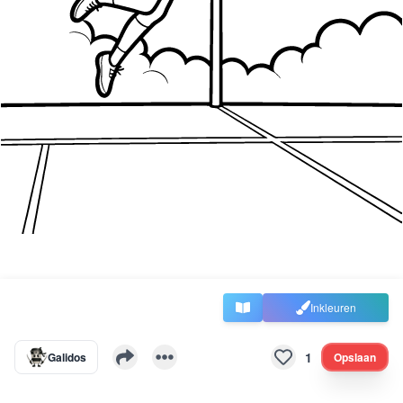
Inkleuren
1
Galidos
Opslaan