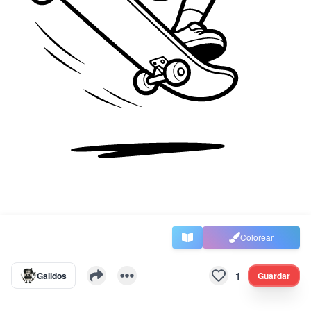
Colorear
1
Galidos
Guardar