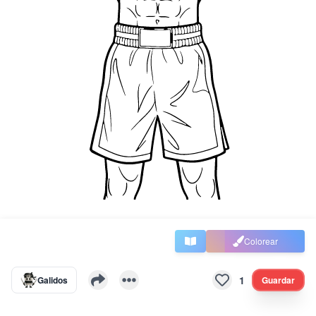
Colorear
1
Galidos
Guardar