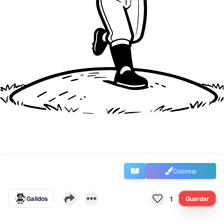
Colorear
1
Galidos
Guardar