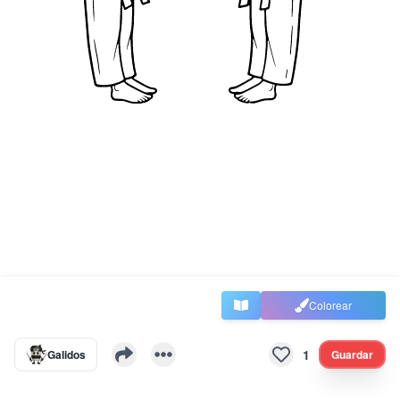
Colorear
1
Galidos
Guardar