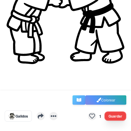
Colorear
1
Galidos
Guardar