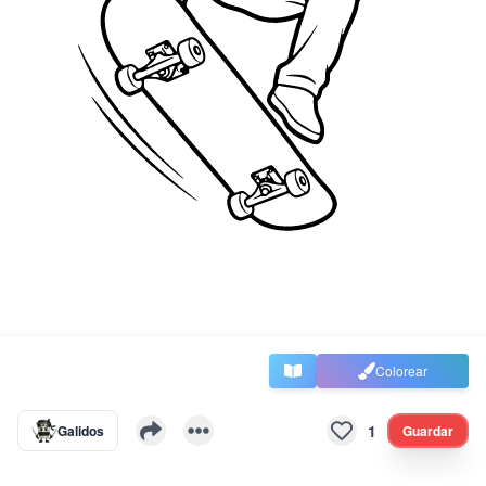
Colorear
1
Galidos
Guardar