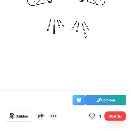
Colorear
1
Galidos
Guardar