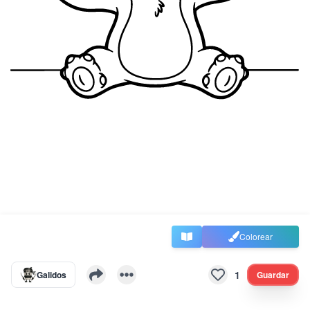
Colorear
1
Galidos
Guardar