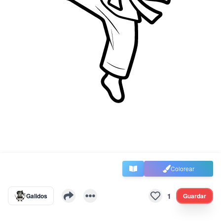
Colorear
1
Galidos
Guardar