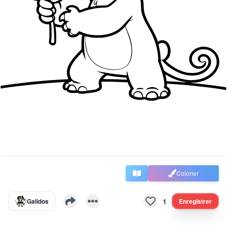
Colorier
1
Galidos
Enregistrer