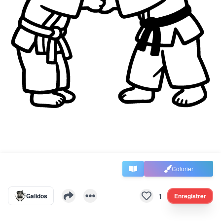
Colorier
1
Galidos
Enregistrer