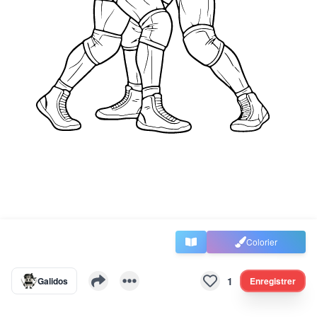
Colorier
1
Galidos
Enregistrer