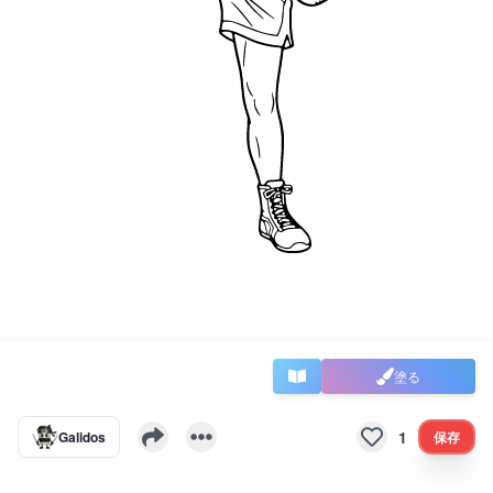
塗る
1
Galidos
保存