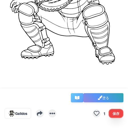
塗る
1
Galidos
保存